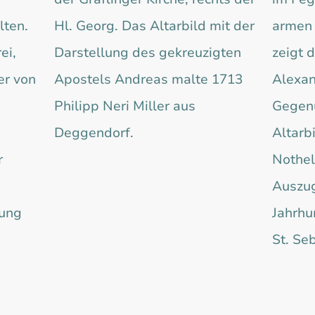
lten.
Hl. Georg. Das Altarbild mit der
armen 
ei,
Darstellung des gekreuzigten
zeigt d
er von
Apostels Andreas malte 1713
Alexand
Philipp Neri Miller aus
Gegenü
Deggendorf.
Altarbi
r
Nothel
Auszug
zung
Jahrhu
St. Se