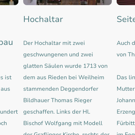
Hochaltar
Seit
bau
Der Hochaltar mit zwei
Auch d
geschwungenen und zwei
von Th
glatten Säulen wurde 1713 von
s ist
dem aus Rieden bei Weilheim
Das lin
 aus
stammenden Deggendorfer
Mutter
Bildhauer Thomas Rieger
Johann
hundert
geschaffen. Links der Hl.
Erzeng
och
Bischof Wolfgang mit Modell
Fürbitt
der Graflinger Kirche, rechts der
im Feg